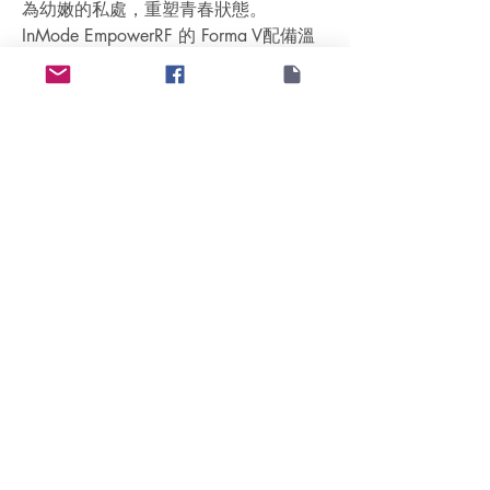
為幼嫩的私處，重塑青春狀態。
InMode EmpowerRF 的 Forma V配備溫
度探測及控制功能 (A.C.E控溫系統)，以
確保安全及效果，此非創傷性私密療程
並不必麻醉，亦沒有康復期，不影響日
常生活。
Follow
聯絡我們 | Contact Us
日間醫療中心牌照 DP000301
香港 Hong Kong | 電郵 Email:
askme@intimagehk.com
| 電話 Tel:
852
3184 6198
| WhatsApp:
852 5164 6403
© 2025 INTIMAGE 伊甸美 by VITALAGE GROUP LIMITED