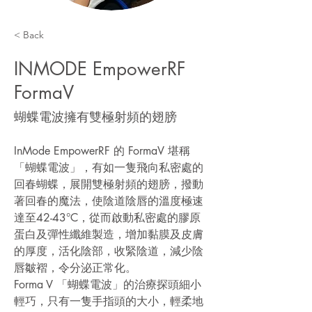
< Back
INMODE EmpowerRF
FormaV
蝴蝶電波擁有雙極射頻的翅膀
InMode EmpowerRF 的 FormaV 堪稱
「蝴蝶電波」，有如一隻飛向私密處的
回春蝴蝶，展開雙極射頻的翅膀，撥動
著回春的魔法，使陰道陰唇的溫度極速
達至42-43°C，從而啟動私密處的膠原
蛋白及彈性纖維製造，增加黏膜及皮膚
的厚度，活化陰部，收緊陰道，減少陰
唇皺褶，令分泌正常化。
Forma V 「蝴蝶電波」的治療探頭細小
輕巧，只有一隻手指頭的大小，輕柔地