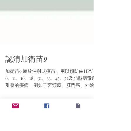
認清加衛苗9
加衛苗9 屬於注射式疫苗，用以預防由HPV
6、11、16、18、31、33、45、52及58型病毒所
引發的疾病，例如子宮頸癌、肛門癌、外陰
癌、陰道癌及椰菜花(生殖器官濕疣) 等。香港
衛生署對所有藥物及針劑品質都有嚴格的監管