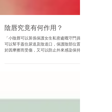
陰唇究竟有何作用？
「小陰唇可以算係保護女生私密處嘅守門員，
可以幫手蓋住尿道及陰道口，保護陰部位置免
於因摩擦而受傷，又可以防止外來感染保持陰
部濕潤……」
https://www.orientalsunday.hk/356121/chann
el-may/【私處悄悄話】我的小陰唇形狀是正
常嗎/...