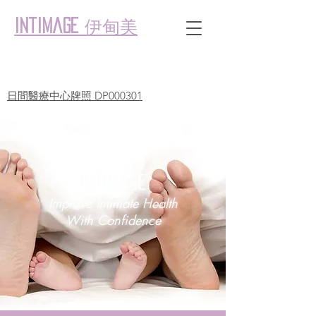
伊甸美
intimage
日間醫療中心牌照 DP000301
INTIMAGE
Improve Intimate Health
With Confidence