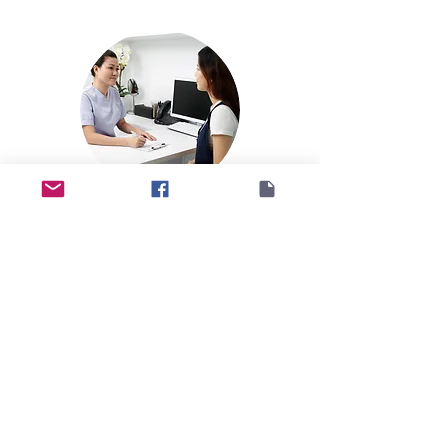
私密Q&A